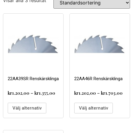
Visar alla 3 resultat
22AA39SR Renskärsklinga
22AA46R Renskärsklinga
kr
1.202,00
–
kr
1.355,00
kr
1.202,00
–
kr
1.703,00
Välj alternativ
Välj alternativ