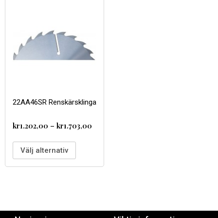
22AA46SR Renskärsklinga
kr
1.202,00
–
kr
1.703,00
Välj alternativ