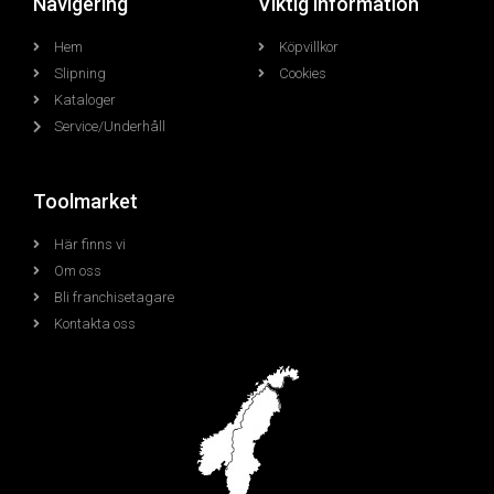
Navigering
Viktig information
Hem
Köpvillkor
Slipning
Cookies
Kataloger
Service/Underhåll
Toolmarket
Här finns vi
Om oss
Bli franchisetagare
Kontakta oss