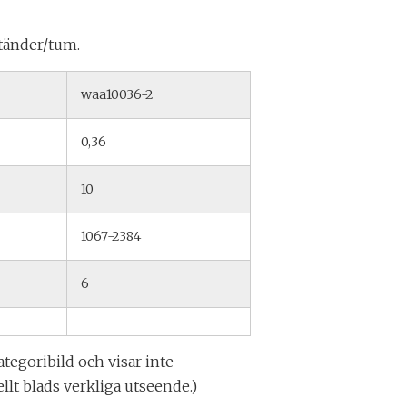
 tänder/tum.
waa10036-2
0,36
10
1067-2384
6
ategoribild och visar inte
llt blads verkliga utseende.)