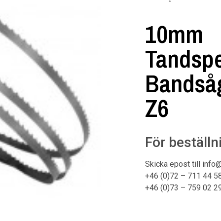
10mm
Tandspe
Bandsåg
Z6
För beställn
Skicka epost till info
+46 (0)72 – 711 44 5
+46 (0)73 – 759 02 2