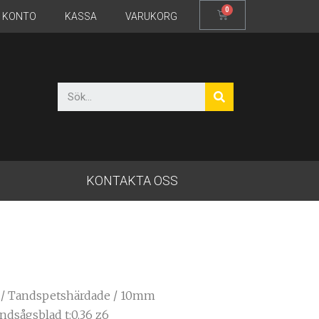
T KONTO
KASSA
VARUKORG
KONTAKTA OSS
/
Tandspetshärdade
/ 10mm
dsågsblad t:0,36 z6