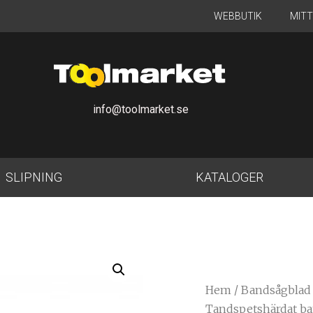
WEBBUTIK
MIT
info@toolmarket.se
SLIPNING
KATALOGER
Hem
/
Bandsågblad
Tandspetshärdat ban