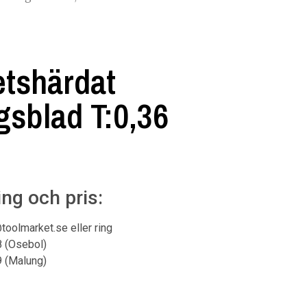
tshärdat
sblad T:0,36
ing och pris:
@toolmarket.se eller ring
8 (Osebol)
9 (Malung)