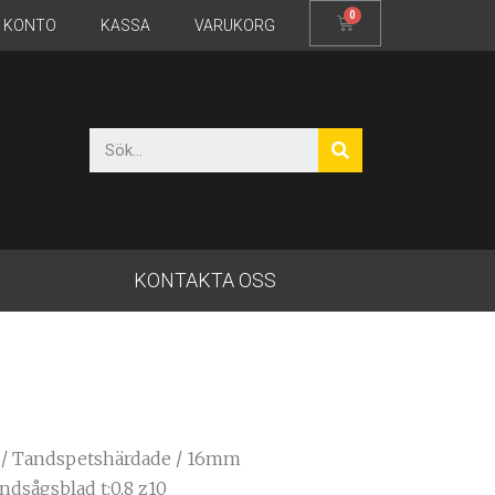
T KONTO
KASSA
VARUKORG
KONTAKTA OSS
/
Tandspetshärdade
/ 16mm
dsågsblad t:0,8 z10