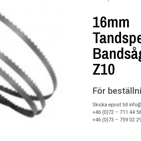
16mm
Tandspe
Bandsåg
Z10
För beställn
Skicka epost till info
+46 (0)72 – 711 44 5
+46 (0)73 – 759 02 2