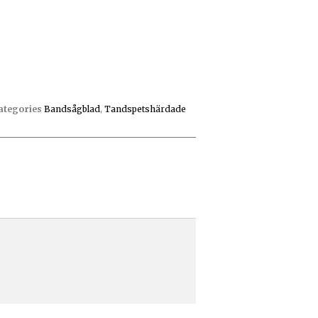
ategories
Bandsågblad
,
Tandspetshärdade