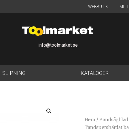
WEBBUTIK
MIT
info@toolmarket.se
SLIPNING
KATALOGER
Hem
/
Bandsågblad
Tandspetshärdat ban