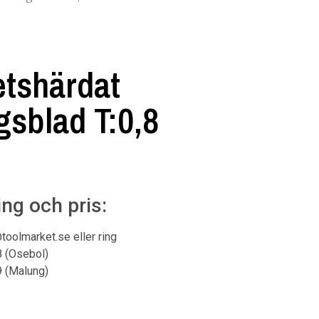
tshärdat
sblad T:0,8
ing och pris:
@toolmarket.se eller ring
8 (Osebol)
9 (Malung)