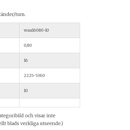
 tänder/tum.
waa16080-10
0,80
16
2225-5360
10
ategoribild och visar inte
llt blads verkliga utseende.)