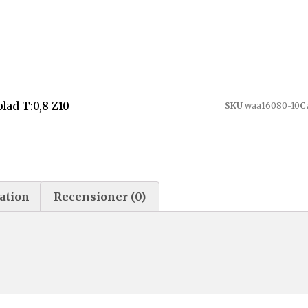
ad T:0,8 Z10
SKU
waa16080-10
C
ation
Recensioner (0)