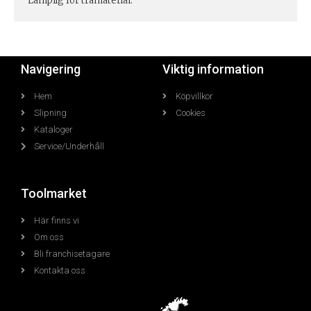
Lämplig för trämaterial.
Navigering
Viktig information
Hem
Köpvillkor
Slipning
Cookies
Kataloger
Service/Underhåll
Toolmarket
Här finns vi
Om oss
Bli franchisetagare
Kontakta oss