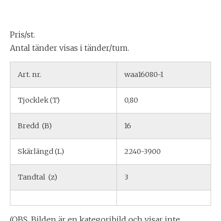
Pris/st.
Antal tänder visas i tänder/tum.
Art. nr.
waa16080-1
Tjocklek (T)
0,80
Bredd (B)
16
Skärlängd (L)
2240-3900
Tandtal (z)
3
(OBS. Bilden är en kategoribild och visar inte