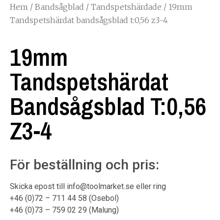
Hem
/
Bandsågblad
/
Tandspetshärdade
/ 19mm
Tandspetshärdat bandsågsblad t:0,56 z3-4
19mm
Tandspetshärdat
Bandsågsblad T:0,56
Z3-4
För beställning och pris:
Skicka epost till info@toolmarket.se eller ring
+46 (0)72 – 711 44 58 (Osebol)
+46 (0)73 – 759 02 29 (Malung)