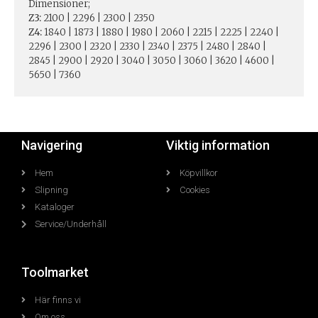
Dimensioner;
Z3:
2100 | 2296 | 2300 | 2350
Z4:
1840 | 1873 | 1880 | 1980 | 2060 | 2215 | 2225 | 2240 |
2296 | 2300 | 2320 | 2330 | 2340 | 2375 | 2480 | 2840 |
2845 | 2900 | 2920 | 3040 | 3050 | 3060 | 3620 | 4600 |
5650 | 7360
Navigering
Viktig information
Hem
Köpvillkor
Slipning
Cookies
Kataloger
Service/Underhåll
Toolmarket
Här finns vi
Om oss