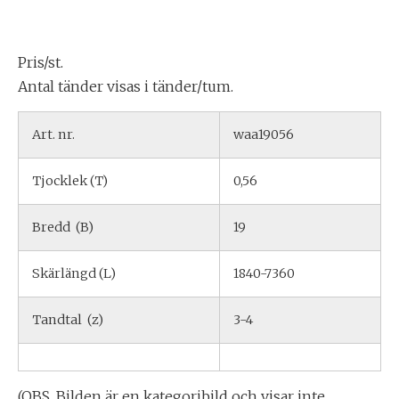
Pris/st.
Antal tänder visas i tänder/tum.
Art. nr.
waa19056
Tjocklek (T)
0,56
Bredd (B)
19
Skärlängd (L)
1840-7360
Tandtal (z)
3-4
(OBS. Bilden är en kategoribild och visar inte