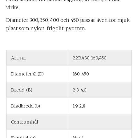
virke.
Diameter 300, 350, 400 och 450 passar även för mjuk
plast som nylon, frigolit, pvc mm.
Art. nr.
22BA30-160/450
Diameter ∅ (D)
160-450
Bredd (B)
2,8-4,0
Bladbredd (b)
1,9-2,8
Centrumhål
Tandtal (z)
16-44