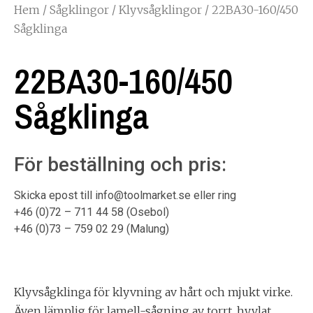
Hem
/
Sågklingor
/
Klyvsågklingor
/ 22BA30-160/450
Sågklinga
22BA30-160/450
Sågklinga
För beställning och pris:
Skicka epost till info@toolmarket.se eller ring
+46 (0)72 – 711 44 58 (Osebol)
+46 (0)73 – 759 02 29 (Malung)
Klyvsågklinga för klyvning av hårt och mjukt virke.
Även lämplig för lamell-sågning av torrt, hyvlat