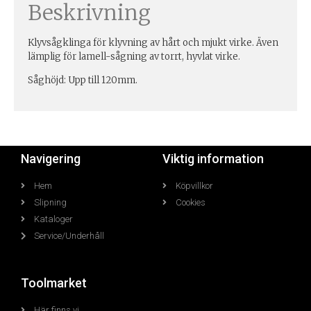
Beskrivning
Klyvsågklinga för klyvning av hårt och mjukt virke. Även
lämplig för lamell-sågning av torrt, hyvlat virke.
Såghöjd: Upp till 120mm.
Navigering
Viktig information
Hem
Köpvillkor
Slipning
Cookies
Kataloger
Service/Underhåll
Toolmarket
Här finns vi