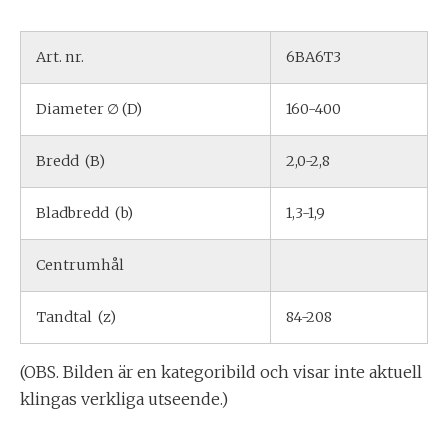
Art. nr.
6BA6T3
Diameter ∅ (D)
160-400
Bredd (B)
2,0-2,8
Bladbredd (b)
1,3-1,9
Centrumhål
Tandtal (z)
84-208
(OBS. Bilden är en kategoribild och visar inte aktuell
klingas verkliga utseende.)