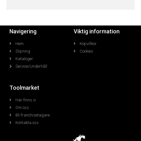
Navigering
Viktig information
Hem
Köpvillkor
Slipning
Cookies
Kataloger
Service/Underhåll
Toolmarket
Här finns vi
Om oss
Bli franchisetagare
Kontakta oss