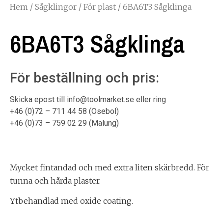
Hem
/
Sågklingor
/
För plast
/ 6BA6T3 Sågklinga
6BA6T3 Sågklinga
För beställning och pris:
Skicka epost till info@toolmarket.se eller ring
+46 (0)72 – 711 44 58 (Osebol)
+46 (0)73 – 759 02 29 (Malung)
Mycket fintandad och med extra liten skärbredd. För
tunna och hårda plaster.
Ytbehandlad med oxide coating.