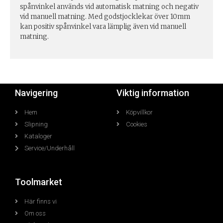
spånvinkel används vid automatisk matning och negativ
vid manuell matning. Med godstjocklekar över 10mm
kan positiv spånvinkel vara lämplig även vid manuell
matning.
Navigering
Viktig information
Hem
Köpvillkor
Slipning
Cookies
Kataloger
Service/Underhåll
Toolmarket
Här finns vi
Om oss