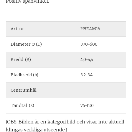
Positiv spånvinkel.
Art. nr.
H5EAM16
Diameter ∅ (D)
370-600
Bredd (B)
4,0-4,4
Bladbredd (b)
3,2-3,4
Centrumhål
Tandtal (z)
76-120
(OBS. Bilden är en kategoribild och visar inte aktuell
klingas verkliga utseende.)