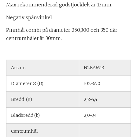
Max rekommenderad godstjocklek är 13mm.
Negativ spånvinkel.
Pinnhål combi på diameter 250,300 och 350 där
centrumhålet är 30mm.
Art. nr.
N2EAM13
Diameter ∅ (D)
102-650
Bredd (B)
2,8-4,4
Bladbredd (b)
2,0-3,4
Centrumhål